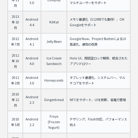
5.0
マルチユーザーをサポート
月
2013
Android
メモリ最適化（512MBでも動作）、OK
年 10
KitKat
4.4
Googleをサポート
月
2012
Android
Google Now、Project ButterによるUI
Jelly Bean
年 7月
4.1
高速化、通知の改良
2011
Android
Ice Cream
Holo UI、顔認証ロック解除、統合された
年 10
4.0
Sandwich
アプリドロワー
月
2011
Android
タブレット最適化、システムバー、マル
Honeycomb
年 2月
3.0
チコアをサポート
2010
Android
年 12
Gingerbread
NFCをサポート、UIを刷新、省電力管理
2.3
月
Froyo
2010
Android
テザリング、Flash対応、パフォーマンス
(Frozen
年 5月
2.2
向上
Yogurt)