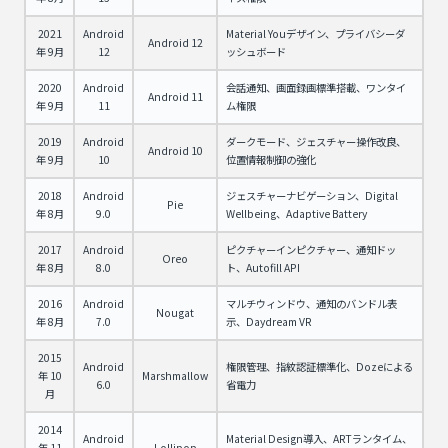
2021
Android
Material Youデザイン、プライバシーダ
Android 12
年 9月
12
ッシュボード
2020
Android
会話通知、画面録画標準搭載、ワンタイ
Android 11
年 9月
11
ム権限
2019
Android
ダークモード、ジェスチャー操作改良、
Android 10
年 9月
10
位置情報制御の強化
2018
Android
ジェスチャーナビゲーション、Digital
Pie
年 8月
9.0
Wellbeing、Adaptive Battery
2017
Android
ピクチャーインピクチャー、通知ドッ
Oreo
年 8月
8.0
ト、Autofill API
2016
Android
マルチウィンドウ、通知のバンドル表
Nougat
年 8月
7.0
示、Daydream VR
2015
Android
権限管理、指紋認証標準化、Dozeによる
年 10
Marshmallow
6.0
省電力
月
2014
Android
Material Design導入、ARTランタイム、
年 11
Lollipop