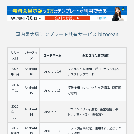
国内最大級テンプレート共有サービス bizocean
リリー
バージョ
コードネーム
追加された主な機能
ス日
ン
2025
Android
リアルタイム通知、新コーデック対応、
Android 16
年 6月
16
デスクトップモード
2024
Android
盗難検知ロック、セキュア領域、画面部
年 10
Android 15
15
分録画
月
2023
Android
アクセシビリティ強化、衛星通信サポー
年 10
Android 14
14
ト、プライバシー機能強化
月
2022
Android
アプリ別言語設定、通知権限、近接デバ
Android 13
年 8月
13
イス権限