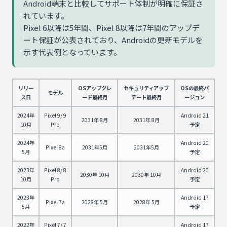
Android端末と比較してサポート体制が明確に保証さ
れています。
Pixel 6以降は5年間、Pixel 8以降は7年間のアップデ
ート保証が公表されており、Androidの更新モデルを
示す代表例となっています。
リリー
OSアップグレ
セキュリティアップ
OSの最終バ
モデル
ス日
ード最終月
デート最終月
ージョン
2024年
Pixel 9/ 9
Android 21
2031年 8月
2031年 8月
10月
Pro
予定
2024年
Android 20
Pixel 8a
2031年5月
2031年5月
5月
予定
2023年
Pixel 8/ 8
Android 20
2030年 10月
2030年 10月
10月
Pro
予定
2023年
Android 17
Pixel 7a
2028年 5月
2028年 5月
5月
予定
2022年
Pixel 7/ 7
Android 17