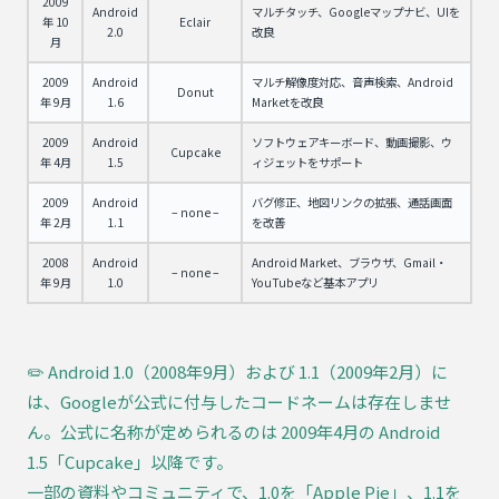
2009
Android
マルチタッチ、Googleマップナビ、UIを
年 10
Eclair
2.0
改良
月
2009
Android
マルチ解像度対応、音声検索、Android
Donut
年 9月
1.6
Marketを改良
2009
Android
ソフトウェアキーボード、動画撮影、ウ
Cupcake
年 4月
1.5
ィジェットをサポート
2009
Android
バグ修正、地図リンクの拡張、通話画面
– none –
年 2月
1.1
を改善
2008
Android
Android Market、ブラウザ、Gmail・
– none –
年 9月
1.0
YouTubeなど基本アプリ
✏️ Android 1.0（2008年9月）および 1.1（2009年2月）に
は、Googleが公式に付与したコードネームは存在しませ
ん。公式に名称が定められるのは 2009年4月の Android
1.5「Cupcake」以降です。
一部の資料やコミュニティで、1.0を「Apple Pie」、1.1を